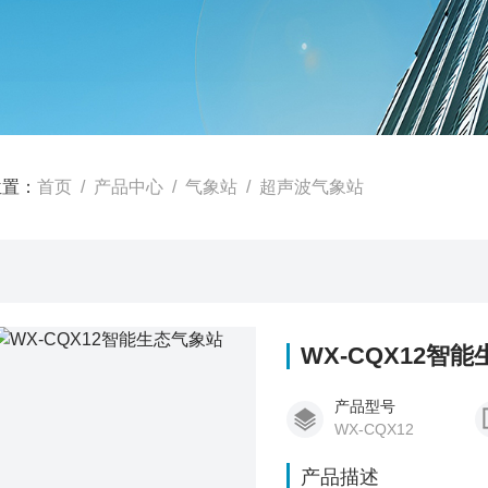
位置：
首页
/
产品中心
/
气象站
/
超声波气象站
WX-CQX12智
产品型号
WX-CQX12
产品描述