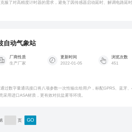
QX9克服了对高精度计时器的需求，避免了因传感器启动延时、解调电路延
声波自动气象站
厂商性质
更新时间
浏览次数
生产厂家
2022-01-05
451
X8通过数字量通讯接口将八项参数一次性输出给用户，标配GPRS、蓝牙、4
壳采用进口ASA材质，更有效对抗盐雾等环境。
第
页