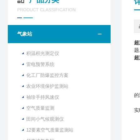
PRODUCT CLASSIFICATION
气象站
超
题
积温积光测定仪
超
雷电预警系统
W
化工厂防爆监控方案
该
农业环境保护监测站
与
的
袖珍手持风速仪
该
空气质量监测
实
田间小气候观测仪
12要素空气质量监测站
1