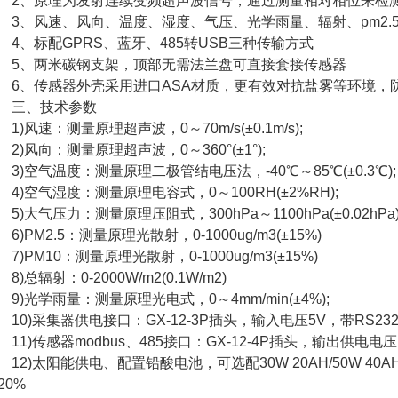
、原理为发射连续变频超声波信号，通过测量相对相位来检
、风速、风向、温度、湿度、气压、光学雨量、辐射、pm2.5
、标配GPRS、蓝牙、485转USB三种传输方式
、两米碳钢支架，顶部无需法兰盘可直接套接传感器
、传感器外壳采用进口ASA材质，更有效对抗盐雾等环境，防护
三、技术参数
)风速：测量原理超声波，0～70m/s(±0.1m/s);
)风向：测量原理超声波，0～360°(±1°);
)空气温度：测量原理二极管结电压法，-40℃～85℃(±0.3℃);
)空气湿度：测量原理电容式，0～100RH(±2%RH);
)大气压力：测量原理压阻式，300hPa～1100hPa(±0.02hPa)
)PM2.5：测量原理光散射，0-1000ug/m3(±15%)
)PM10：测量原理光散射，0-1000ug/m3(±15%)
)总辐射：0-2000W/m2(0.1W/m2)
)光学雨量：测量原理光电式，0～4mm/min(±4%);
0)采集器供电接口：GX-12-3P插头，输入电压5V，带RS232输
1)传感器modbus、485接口：GX-12-4P插头，输出供电电压1
2)太阳能供电、配置铅酸电池，可选配30W 20AH/50W 40AH
20%