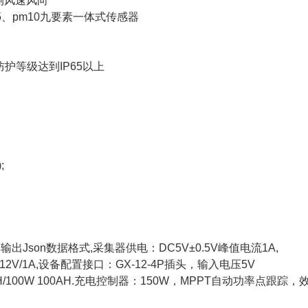
测风速风向
、pm10九要素一体式传感器
等级达到IP65以上
;
出Json数据格式,采集器供电：DC5V±0.5V峰值电流1A,
2V/1A,设备配置接口：GX-12-4P插头，输入电压5V
/100W 100AH.充电控制器：150W，MPPT自动功率点跟踪，