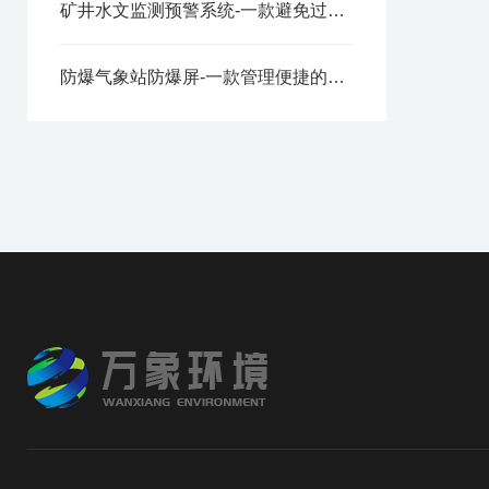
矿井水文监测预警系统-一款避免过度开采的地下水位监测方案2024全+境+派+送
防爆气象站防爆屏-一款管理便捷的防爆气象站调试方案2025全+境+派+送