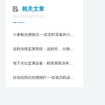
相关文章
RELATED ARTICLES
小麦黏虫测报仪-一款实时采集的小麦黏虫在线监测系统2024全+境+派+送
远程虫情监测系统：远程控 ，分散地块管理省心力
地下水位监测设备：精准测算深井液位，赋能地下水生态管护
自动虫情识别测报灯-一款低功耗设计的拍照式虫情测报灯2025全+境+派+送