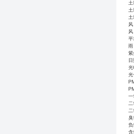
土
土
土
风
风 
平
雨
紫
日
光
光
PM
PM
一
二
二
臭
负
含