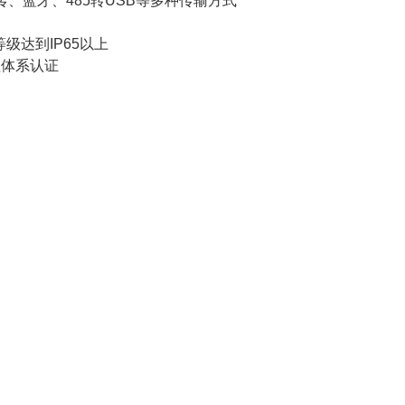
G透传、蓝牙、485转USB等多种传输方式
级达到IP65以上
理体系认证