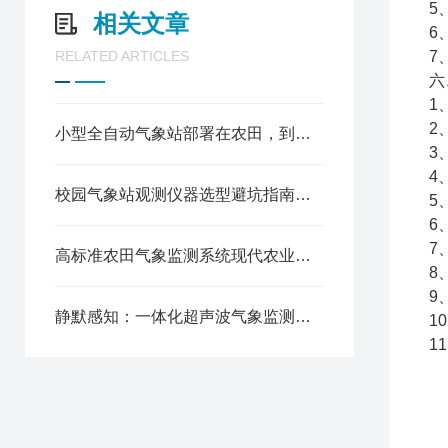
5
相关文章
6
RELATED ARTICLES
7
六
1
2
小型全自动气象站部署在农田，到底能省多少人工成本
3
4
校园气象站观测仪器选型避坑指南：防水、防雷、抗风，这5个指标一个都不能少！
5
6
7
高标准农田气象监测系统现代农业的“智慧天眼”
8
9
静默感知：一体化超声波气象监测站的技术进化论
1
1