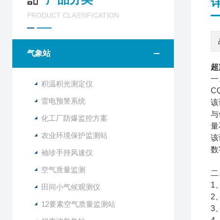
PRODUCT CLASSIFICATION
气象站
超
一
积温积光测定仪
C
雷电预警系统
该
与
化工厂防爆监控方案
量
农业环境保护监测站
该
数
袖珍手持风速仪
空气质量监测
二
1
田间小气候观测仪
2
12要素空气质量监测站
3