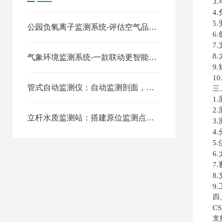
3
4
5
公园负氧离子监测系统-评估空气品质的景区负氧离子监测仪2025全+境+派+送
6.
7
8
气象环境监测系统-一款联动更智能的一体式超声波气象站2025全+境+派+送
9
1
管式自动监测仪：自动监测剖面，精准采集数据
三
1
2
立杆水质监测站：搭建原位监测点位，实现水体全天候值守
3
4
5
6
7
8
9
四
C
支