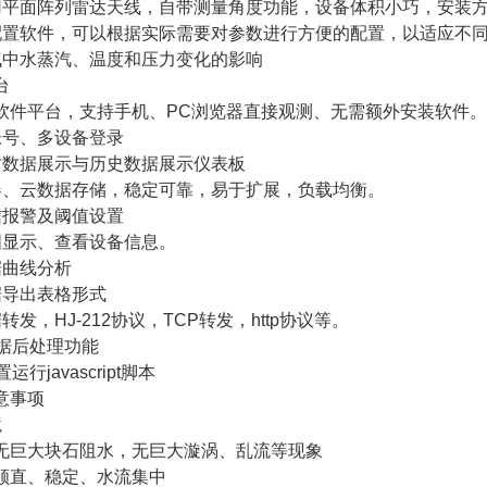
用平面阵列雷达天线，自带测量角度功能，设备体积小巧，安装
配置软件，可以根据实际需要对参数进行方便的配置，以适应不
气中水蒸汽、温度和压力变化的影响
台
构软件平台，支持手机、PC浏览器直接观测、无需额外安装软件。
帐号、多设备登录
时数据展示与历史数据展示仪表板
器、云数据存储，稳定可靠，易于扩展，负载均衡。
信报警及阈值设置
图显示、查看设备信息。
据曲线分析
据导出表格形式
转发，HJ-212协议，TCP转发，http协议等。
数据后处理功能
运行javascript脚本
意事项
境
无巨大块石阻水，无巨大漩涡、乱流等现象
顺直、稳定、水流集中