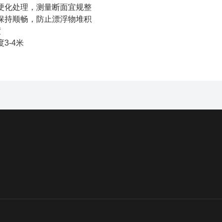
硬化处理，测量断面宜规整
保持顺畅，防止漂浮物堆积
度
3-4米