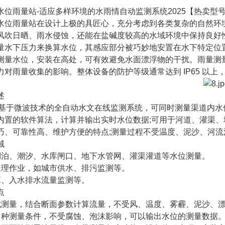
水位雨量站-适应多样环境的水雨情自动监测系统2025【热卖型
水位雨量站在设计上极的具匠心，充分考虑到各类复杂的自然环
风吹日晒、雨水侵蚀，还能在盐碱度较高的水域环境中保持良好
量水下压力来换算水位，其感应部分被巧妙地安置在水下特定位
测量水位，安装在高处，可有效避免水面漂浮物的干扰。雨量测
力对雨量收集的影响。整体设备的防护等级通常达到 IP65 以
述
款基于微波技术的全自动水文在线监测系统，可同时测量渠道内水
内置的软件算法，计算并输出实时水位数据;可用于河道、灌渠、
巧、可靠性高、维护方便的特点;测量过程不受温度、泥沙、河
域
湖泊、潮汐、水库闸口、地下水管网、灌渠灌道等水位测量。
处理作业，如城市供水、排污监测等。
算、入水排水流量监测等。
点
式测量，结合断面参数计算流量，不受风、温度、雾霾、泥沙、
多种测量条件，不受腐蚀、泡沫影响，可以输出水位的测量数据