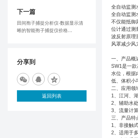
全自动监测
下一篇
全自动监测
不仅能抵御
田间孢子捕捉分析仪-数据显示清
位计通过测
晰的智能孢子捕捉仪价格
波反射原理
2025（万象推荐）
风罩减少风
一、产品概
分享到
SW1是一
水位，根据
低、体积小
二、应用领
1、江河、
返回列表
2、辅助水
3、流量计
三、产品特
1、非接触
2、适用于