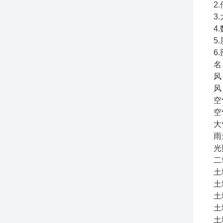
2
3
4
5
6
名
风 
风 
空
空
大
雨
光
二
土
土
土
土
土