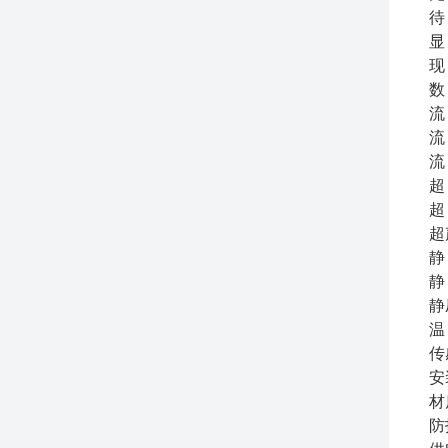
待
显
现
数
流
流 
流
超
超
超
静
静
静
温
传
安
材
防