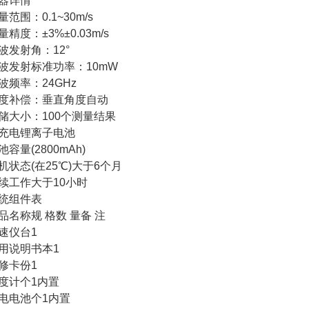
器详情
量范围：0.1~30m/s
量精度：±3%±0.03m/s
波发射角：12°
波发射标准功率：10mW
波频率：24GHz
度补偿：垂直角度自动
储大小：100个测量结果
充电锂离子电池
池容量(2800mAh)
机状态(在25℃)大于6个月
续工作大于10小时
统组件表
品名称规 格数 量备 注
速仪台1
用说明书本1
修卡份1
度计个1内置
电电池个1内置