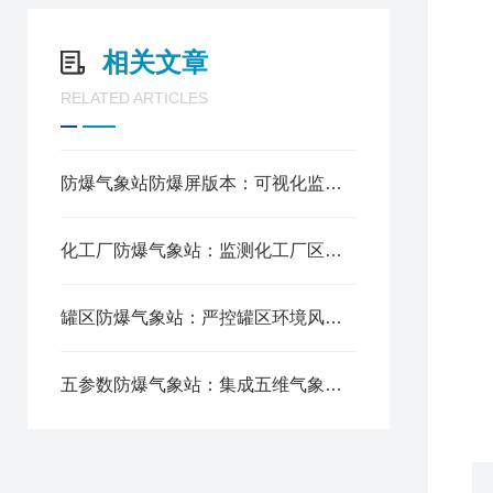
8
相关文章
1
RELATED ARTICLES
2
3
4
5
防爆气象站防爆屏版本：可视化监测气象数据，提升危区管控效率
6
7
化工厂防爆气象站：监测化工厂区气象，护航化工安全生产
六
1
2
罐区防爆气象站：严控罐区环境风险，保障储区平稳运行
3
五参数防爆气象站：集成五维气象数据，筑牢高危场景防护屏障