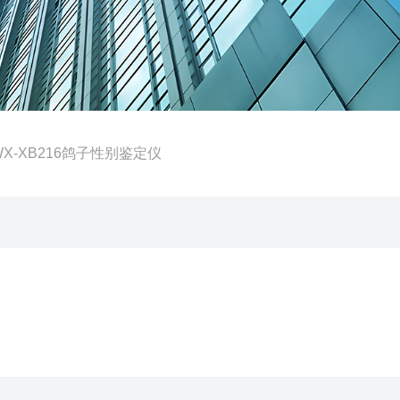
WX-XB216鸽子性别鉴定仪