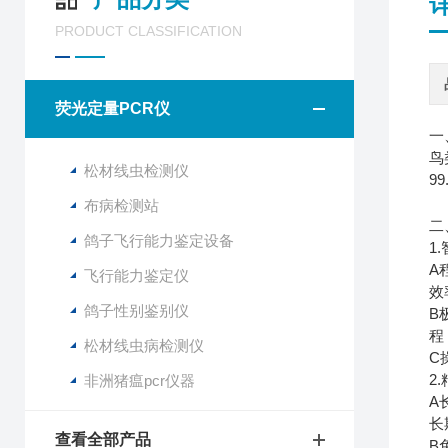
PRODUCT CLASSIFICATION
荧光定量PCR仪
一
鸟
松材线虫检测仪
99
布病检测站
二
鸽子飞行能力鉴定设备
1
A
飞行能力鉴定仪
效
鸽子性别鉴别仪
B
程
松材线虫病检测仪
C
2
非洲猪瘟pcr仪器
A
长
查看全部产品
B