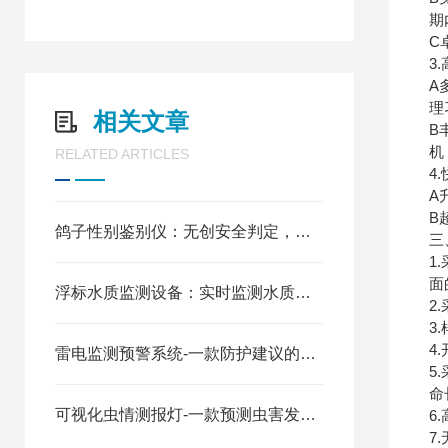
期
C
3
A
理
相关文章
B
机
RELATED ARTICLES
4
A
B
鸽子性别鉴别仪：无创安全判定，助力科学繁育
三
1
面
浮标水质监测设备：实时监测水质，守护水域生态
2
3
4
雷电监测预警系统-一款防护建议的闪电测量系统2025全+境+派+送
5
命
可视化虫情测报灯-一款预测虫害发展的林业虫情监测系统2025全+境+派+送
6
7