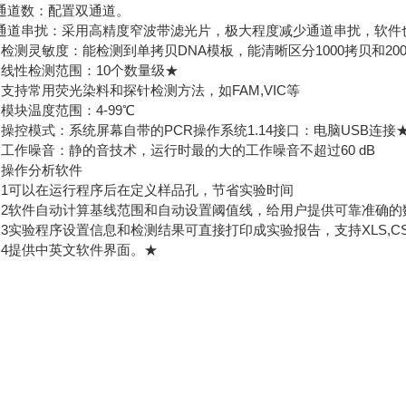
.通道数：配置双通道。
.通道串扰：采用高精度窄波带滤光片，极大程度减少通道串扰，软件
0.检测灵敏度：能检测到单拷贝DNA模板，能清晰区分1000拷贝和20
1.线性检测范围：10个数量级★
2.支持常用荧光染料和探针检测方法，如FAM,VIC等
3.模块温度范围：4-99℃
4.操控模式：系统屏幕自带的PCR操作系统1.14接口：电脑USB连接
5.工作噪音：静的音技术，运行时最的大的工作噪音不超过60 dB
6.操作分析软件
6.1可以在运行程序后在定义样品孔，节省实验时间
6.2软件自动计算基线范围和自动设置阈值线，给用户提供可靠准确的
6.3实验程序设置信息和检测结果可直接打印成实验报告，支持XLS,C
6.4提供中英文软件界面。★