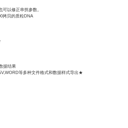
也可以修正串扰参数。
00拷贝的质粒DNA
★
数据结果
SV,WORD等多种文件格式和数据样式导出★