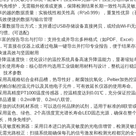
内免维护，无需额外校准或更换，保障检测结果长期一致性与高灵敏
卓的越的数据质量：实验线性相关性高（R²≥0.999），重复性优
.高效便捷的数据与输出管理
多重数据导出方式：支持通过USB存储设备直接拷贝，或经由Wi-F
习惯。(可选配)
丰富的报告导出与打印：支持生成并导出多种格式（如PDF、Exce
，可直接在仪器上或通过电脑一键导出并打印专业报告，便于结果存
.快速高效与坚固耐用
升降温速度快：优化设计的温控系统具备高速升降温能力，显著缩短
超长使用寿命：核心部件均选用工业级耐用材料与设计，整机运行稳
、技术参数
.采用高规格铝合金样品槽，热导性好，耐腐蚀抗氧化，Peltier
的帕尔帖控温元件以及其他电子元件，可有效延长仪器的使用寿命。
.采用高精度PT1000温度传感器，控温精度达到0.01℃，充分保证控
.样品通量：0.2ml单管、0.2ml八联管。
.开放的试剂耗材系统：可以选任何品牌的试剂，适用于标准的8联管或0.
.采用蓝色、绿色、2个高强度宽光谱长寿命LED固态光源，确保在
长，终身免维护。
.高灵敏度检测器：采用日本进口的高灵敏度的光电倍增管，检测灵敏
.无需光路校正：扫描系统能确保每孔的信号激发和检测光程都完的全