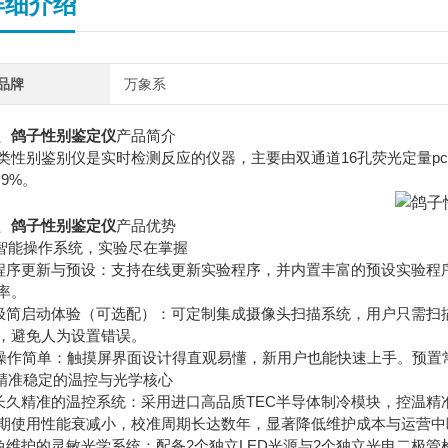
详细介绍
品牌
万象系
、
鸽子性别鉴定仪
产品简介
类性别鉴别仪是实时检测反应的仪器，主要由双通道16孔荧光定量p
.9%。
、
鸽子性别鉴定仪
产品优势
.智能操作系统，实验尽在掌握
程序更新与预设：支持在线更新实验程序，并内置丰富的预设实验程
率。
极简启动体验（可选配）：可定制集成摄像头扫描系统，用户只需扫
，避免人为设置错误。
操作简单：触摸屏界面设计得直观易懂，新用户也能快速上手。预置
.精准稳定的温控与光学核心
长久精准的温控系统：采用进口高品质TEC半导体制冷模块，控温精准（
期使用性能衰减小，校准周期长达数年，显著降低维护成本与运营中
免维护的灵敏光学系统：配备2个独立LED光源与2个独立光电二极