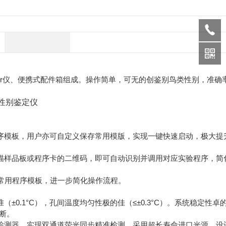
cr仪、便携式配件箱组成。操作简单，可无的创鉴别鸟类性别，准确
序模板，用户亦可自定义保存常用模版，实现一键快速启动，极大提
描样品板或程序卡的二维码，即可自动识别并调用对应实验程序，简
常用程序模板，进一步简化操作流程。
±0.1°C），孔间温度均匀性极的佳（≤±0.3°C）。系统稳定性卓
断。
管检测器，实现双通道荧光同步精准检测。采用超长寿命进口光源，设