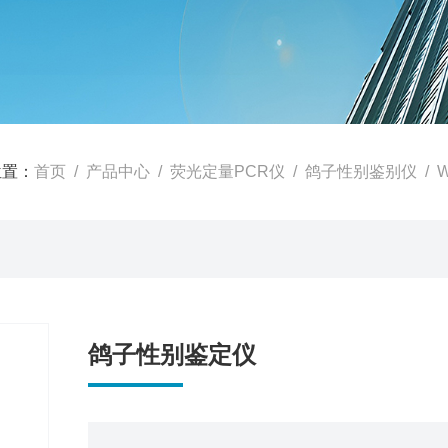
位置：
首页
/
产品中心
/
荧光定量PCR仪
/
鸽子性别鉴别仪
/ 
鸽子性别鉴定仪