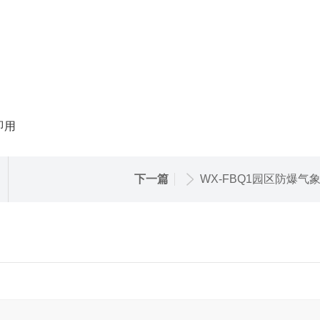
即用
下一篇
WX-FBQ1园区防爆气