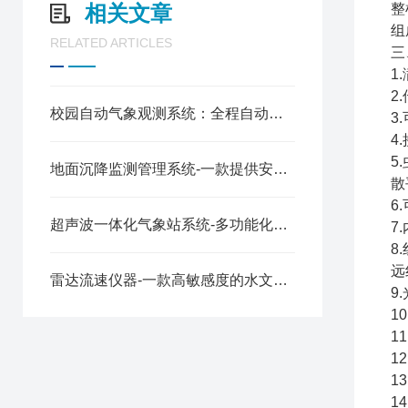
相关文章
整
组
RELATED ARTICLES
三
1
2
校园自动气象观测系统：全程自动测 + 低功耗，长期观测不中断
3
4
5
地面沉降监测管理系统-一款提供安全保障的边坡工程监测系统2025全+境+派+送
散
6
超声波一体化气象站系统-多功能化的气象站检测设备2025（万象推荐）
7
8
远
雷达流速仪器-一款高敏感度的水文雷达测速仪2024（万象推送）
9
1
1
1
1
1