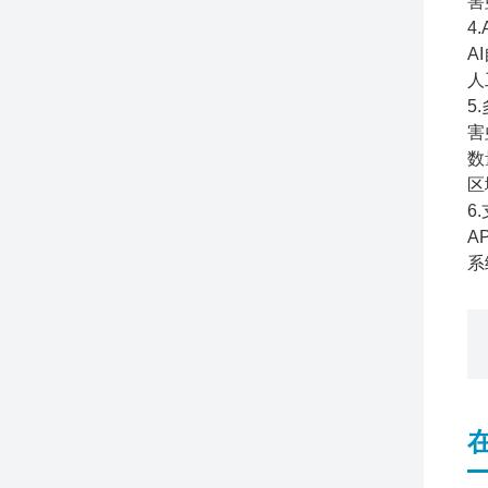
害
4
A
人
5
害
数
区
6
A
系