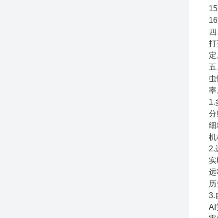
1
1
四
打
定
五
虫
率
1
分
细
机
2
实
远
历
3
A