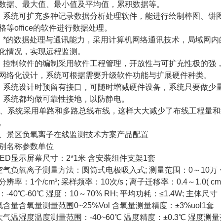
数据、
最大
值、最小值及平均值，累积数据等。
、系统可扩充多种记录数据分析处理软件，能进行绘制棒图、饼图
格等office的软件进行数据处理。
、*的数据处理与通讯能力，采用计算机网络通讯技术，局域网
化情况，实现远程监测。
、控制软件的编制采用软件工程管理，开放性与可扩充性极的强
网络化设计，系统可根据需要升级软件功能与扩展硬件种类。
、系统设计时预留有接口，可随时增减硬件设备，系统只要做少
、系统都均做可靠性接地，以防静电。
0、系统采用单路和多路总线布线，这样大大减少了布线工程量
。
、景区负氧离子在线监测技术方案产品配置
别名称参数单位
LED显示屏幕尺寸：2*1米 含安装组件支架1套
空气负氧离子测量方法：圆筒式电极吸入式; 测量范围：0～10万 个/cm³
分辨率：1个/cm³; 采样频率：10次/s ; 离子迁移率：0.4～1.0( cm
：-40℃-60℃ 湿度：10～70% RH; 平均功耗：≤1.4W; 主体尺寸：1
氧含量含氧量测量范围0~25%Vol 含氧量测量精度：±3%uol1套
大气温湿度温度测量范围：-40~60℃ 温度精度：±0.3℃ 湿度测量范