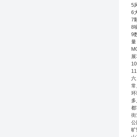
5
6
7
8
9
量
M
展
1
1
六
常
环
多
都
街
公
旷