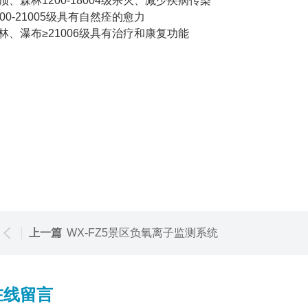
顶、森林1200-18004级杀灭、减少疾病传染
800-21005级具有自然痊的愈力
林、瀑布≥21006级具有治疗和康复功能
上一篇
WX-FZ5景区负氧离子监测系统
在线留言