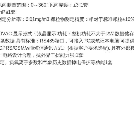
s 风向测量范围：0～360° 风向精度：±3°1套
hPa1套
 颗粒物测定分辨率：0.01mg/m3 颗粒物测定精度：相对于标准颗粒±10
： 220VAC 显示形式：液晶显示 功耗：整机功耗不大于 2W 数据储
万条数据 具有标准：RS485端口，可接入PC或笔记本电脑 可提
S/GSM/wifi/短信通讯方式。(根据客户要求选配). 具有外部
 电路设计合理，抗外界干扰能力强.1套
设定、负氧离子参数和气象历史数据掉电保护等功能1套