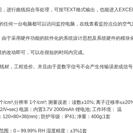
，进行曲线拟合等处理，可按TEXT格式输出，也能进入EXCE
内的任何一台电脑都可以访问监控电脑，在线查看监控点位的空气
，由于采用硬件功能的软件化的系统设计思想及系统硬件的模块
量的改动即可，可以在很短的时间内完成。
和线材，工程造价。并且由于是数字信号不会产生传输误差或信号
,分辨率 1个/cm³; 测量误差：读数±10%; 离子迁移率≤±20%
2/V•sec) 电源：内置3.7V 2000mAh 锂电池; 工作环境： 温
20×80×38(mm) ; 防护等级：IP41; 净重：400g;1套
围：0～99.99% RH 湿度精度：±3%1套