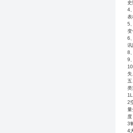
史
4
表
5
变
6
讯
8
9
1
失
五
类
1
2
量
度
3
4