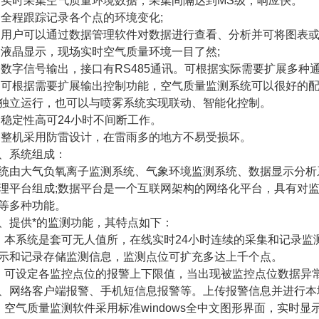
 实时采集空气质量环境数据，采集间隔达到MS级，响应快。
 全程跟踪记录各个点的环境变化;
 用户可以通过数据管理软件对数据进行查看、分析并可将图表或
 液晶显示，现场实时空气质量环境一目了然;
 数字信号输出，接口有RS485通讯。可根据实际需要扩展多种通信
 可根据需要扩展输出控制功能，空气质量监测系统可以很好的
独立运行，也可以与喷雾系统实现联动、智能化控制。
 稳定性高可24小时不间断工作。
 整机采用防雷设计，在雷雨多的地方不易受损坏。
、系统组成：
统由大气负氧离子监测系统、气象环境监测系统、数据显示分析
理平台组成;数据平台是一个互联网架构的网络化平台，具有对
等多种功能。
、提供*的监测功能，其特点如下：
、本系统是套可无人值所，在线实时24小时连续的采集和记录
示和记录存储监测信息，监测点位可扩充多达上千个点。
、可设定各监控点位的报警上下限值，当出现被监控点位数据异
、网络客户端报警、手机短信息报警等。上传报警信息并进行本
、空气质量监测软件采用标准windows全中文图形界面，实