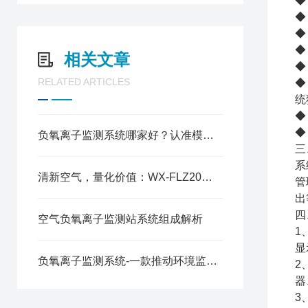
◆
◆
◆
◆
相关文章
◆
RELATED ARTICLES
◆
统
◆
◆
负氧离子监测系统哪家好？认准模块化高稳机型，适配多场景生态监测
三
系
清新空气，量化价值：WX-FLZ20景区负氧离子监测系统应用全解析
管
出
四
空气负氧离子监测站系统组成解析
1
显
负氧离子监测系统-一款推动环境监测的负氧离子环境监测系统2025全+境+派+送
2
器
3