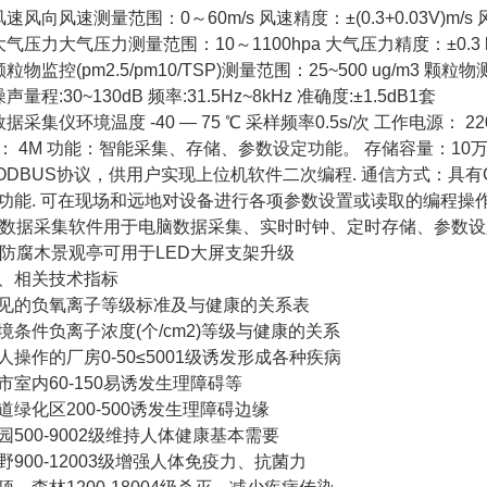
风速风向风速测量范围：0～60m/s 风速精度：±(0.3+0.03V)m/
大气压力大气压力测量范围：10～1100hpa 大气压力精度：±0.3 
颗粒物监控(pm2.5/pm10/TSP)测量范围：25~500 ug/m3
噪声量程:30~130dB 频率:31.5Hz~8kHz 准确度:±1.5dB1套
数据采集仪环境温度 -40 — 75 ℃ 采样频率0.5s/次 工作电源
： 4M 功能：智能采集、存储、参数设定功能。 存储容量：10
ODBUS协议，供用户实现上位机软件二次编程. 通信方式：具有GPR
功能. 可在现场和远地对设备进行各项参数设置或读取的编程操作
0数据采集软件用于电脑数据采集、实时时钟、定时存储、参数
1防腐木景观亭可用于LED大屏支架升级
、相关技术指标
见的负氧离子等级标准及与健康的关系表
境条件负离子浓度(个/cm2)等级与健康的关系
人操作的厂房0-50≤5001级诱发形成各种疾病
市室内60-150易诱发生理障碍等
道绿化区200-500诱发生理障碍边缘
园500-9002级维持人体健康基本需要
野900-12003级增强人体免疫力、抗菌力