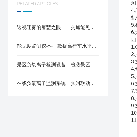
测
RELATED ARTICLES
4
扰
5
透视迷雾的智慧之眼——交通能见度监测站如何守护出行安全
6
四
能见度监测仪器-一款提高行车水平的公路能见度监测设备2024全+境+派+送
1
2
3
景区负氧离子检测设备：检测景区空气质量，赋能文旅生态宣传
4
5
在线负氧离子监测系统：实时联动管控，实现空气质量智能化监测
6
7
8
9
1
1