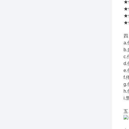
★
★
★
★
四
a
b
c
d
e
f
g
h
i
五