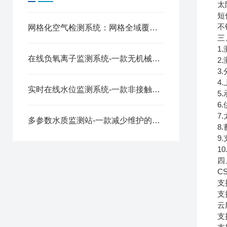
太
短
不
网格化空气检测系统：网格全域覆盖，精准治污赋能
三
1
在线负氧离子监测系统-一款无机械位移的景区生态环境监测站2024全+境+派+送
2
3
4
实时在线水位监测系统-一款非接触式测量的全自动水位检测仪2025全+境+派+送
5
6
7
多参数水质监测站-一款减少维护的水质自动监测站方案2025全+境+派+送
8
9
1
四
C
支
支
云
支