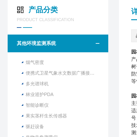
产品分类
PRODUCT CLASSIFICATION
其他环境监测系统
园
产
烟气密度
树
便携式卫星气象水文数据广播接收设备
防
等
多光谱球机
林业巡护PDA
园
主
智能诊断仪
适
果实茎杆生长传感器
号
技
驱赶设备
测