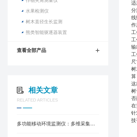
作物夹角测量仪
适
分
水果检测仪
线
树木直径生长监测
作
熊类智能驱逐器装置
工
工
输
查看全部产品
工
尺
树
算
这
相关文章
树
否
RELATED ARTICLES
在
针
技
多功能移动环境监测仪：多维采集环境数据，赋能户外智能管控