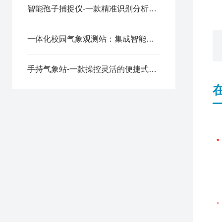
智能孢子捕捉仪-一款精准识别分析的全自动孢子捕捉仪2025全+境+派+送
一体化校园气象观测站：集成智能管控，提升校园观测效能
手持气象站-一款操控灵活的便捷式气象仪2025全+境+派+送