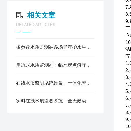
6
7
相关文章
8
9
RELATED ARTICLES
三
立
1
多参数水质监测站多场景守护水生态的“智慧卫士”
洁
五
1
岸边式水质监测站：临水定点值守，精准把控水域断面水质状态
2
3
在线水质监测系统设备：一体化智能测报，低成本落地全域水质管控
4
5
6
实时在线水质监测系统：全天候动态捕捉，破解水质监测滞后性难题
7
8
9
1