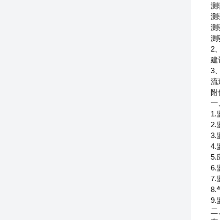
测
测
测
测
2
建
3
流
附
一
1
2
3
4
5
6
7
8
9
二