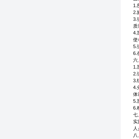
1
2
3
质
4
使
5
6
六
1
2
3
4
体
5
6
七
实
人
八