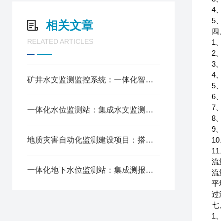
4
5
相关文章
四
RELATED ARTICLES
1
2
3
4
矿井水文监测监控系统：一体化智能管控，筑牢矿山防水害安全屏障
5
6
7
一体化水位监测站：集成水文监测功能，实现水域智能值守
8
9
地质灾害自动化监测建设项目：搭建水文监测体系，筑牢地质灾害防线
1
1
流
一体化地下水位监测站：集成测报硬件设备，构建智能水文监测体系
流
平
过
七
1