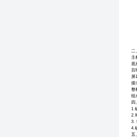
二
主
底
百
屏
接
整
组
四
1
2
3
4
五