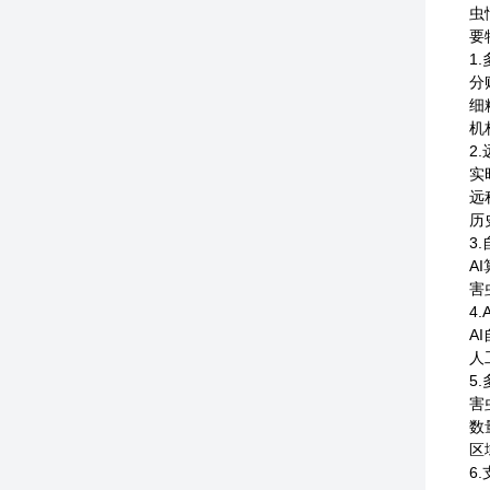
虫
要
1
分
细
机
2
实
远
历
3
A
害
4
A
人
5
害
数
区
6