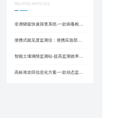
RELATED ARTICLES
非洲猪瘟快速筛查系统-一款病毒检测的高通量荧光定量pcr仪2024全+境+派+送
便携式能见度监测仪：便携应急部署，实时感知能见度
智能土壤墒情监测站-提高监测效率的在线土壤墒情监测系统2025全+境+派+送
高标准农田信息化方案-一款动态监测的农业四情监测管理系统2024全+境+派+送