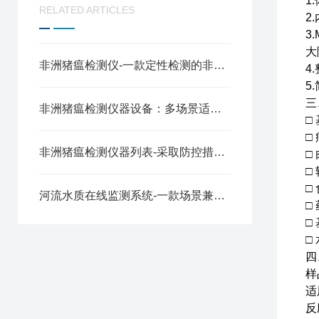
1
RELATED ARTICLES
2
3
大
非洲猪瘟检测仪-一款定性检测的非洲猪瘟场地检测仪器2024全+境+派+送
4
5
三
非洲猪瘟检测仪器设备：多场景适配，守护养殖与食品安全
□
□
非洲猪瘟检测仪器列表-采取防控措施的猪瘟检测价格是多少2024全+境+派+送
□
□
□
河流水质在线监测系统-一款场景兼容的水质监测微型站2025全+境+派+送
□
□
□
四
样
适
反