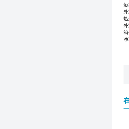
触
外
热
外
箱
净