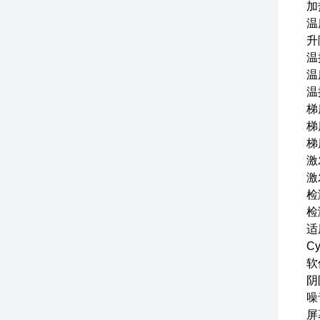
加
温
升
温
温
温
梯
梯
梯
激
激
检
检
适
C
软
阴
噪
屏