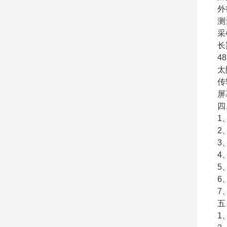
外
测
采
长
4
太
传
屏
四
1
2
3
4
5
6
7
五
1