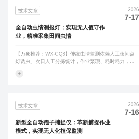
现虫害监测自动化、识别智能化、分析数字化、管控精
2026
技术文章
细化，全面赋能农业植保数字化转型。智能虫情测报识
7-17
别系统核心搭载WX-CQ3高的端智能测报终端，硬件完
的全契合国家植保机械检测标准，采用喷塑一...
全自动虫情测报灯：实现无人值守作
业，精准采集田间虫情
【万象推荐：WX-CQ3】传统虫情监测依赖人工夜间点
灯诱虫、次日人工分拣统计，作业繁琐、耗时耗力，且
人工统计存在误差、数据更新滞后，无法实时掌握虫害
+
爆发前兆，极易错过最佳防控窗口期。同时人工监测受
天气、人力限制，难以实现全年不间断连续监测。全自
动虫情测报灯依托全自动化数控技术，无需人工值守，
自主完成诱虫、杀虫、分装、拍照、传参、排水全流程
2026
技术文章
作业，革新传统测报模式，大幅提升田间虫情监测效率
7-16
与数据精准度。WX-CQ3全自动虫情测报灯是适配现代
化农业、林业虫情监测的智能设备，完的全符...
新型全自动孢子捕捉仪：革新捕捉作业
模式，实现无人化植保监测