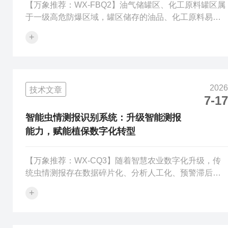
【万象推荐：WX-FBQ2】油气储罐区、化工原料罐区属
于一级高危防爆区域，罐区储存的油品、化工原料易挥
发可燃气体，环境敏感度极的高，风速风向异常会加速
+
可燃气体扩散，温湿度、气压突变易诱发罐体压力失
衡、泄漏风险，常规气象设备因防爆不足、精度不够，
无法满足罐区精细化安全管控需求。罐区防爆气象站专
为储罐高危场景定制，以高等级防爆性能、五要素精准
2026
技术文章
监测、全天候稳定运行的优势，精准把控罐区微气象环
7-17
境，为储罐区安全生产、风险防控、应急处置提供数据
支撑。WX-FBQ2罐区防爆气象站完的全适配...
智能虫情测报识别系统：升级智能测报
能力，赋能植保数字化转型
【万象推荐：WX-CQ3】随着智慧农业数字化升级，传
统虫情测报存在数据碎片化、分析人工化、预警滞后
化、管理低效化等短板，无法适配规模化、标准化、精
+
准化的现代农业植保需求。智能虫情测报识别系统整合
智能硬件、物联网传输、AI自主识别、大数据分析、云
端智能管控多重技术，全的方位升级虫情测报模式，实