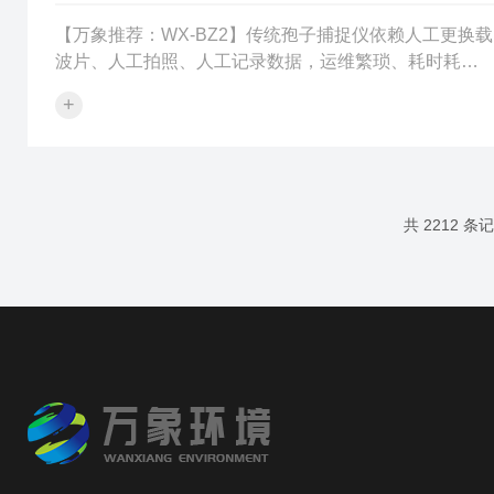
【万象推荐：WX-BZ2】传统孢子捕捉仪依赖人工更换载
波片、人工拍照、人工记录数据，运维繁琐、耗时耗
力，且人工操作易出现样本污染、数据断层、时段漏采
+
等问题，无法适配现代农业大面积、常态化、精细化植
保监测需求。新型全自动孢子捕捉仪突破传统设备作业
局限，以全流程自动化、智能化、免运维设计，革新孢
子捕捉作业模式，实现孢子采集、成像、换片、回收、
传参全自动化运行，大幅降低植保人工成本，提升田间
共 2212 条
病害监测效率与精准度。WX-BZ2新型全自动孢子捕捉仪
是升级款智能化植保监测设备，严格对标国...