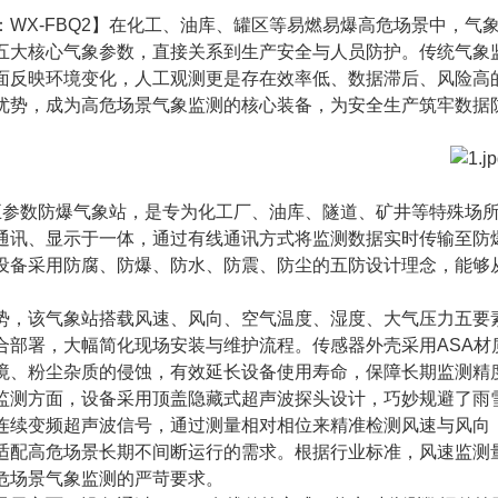
：WX-FBQ2】在化工、油库、罐区等易燃易爆高危场景中，
五大核心气象参数，直接关系到生产安全与人员防护。传统气象
面反映环境变化，人工观测更是存在效率低、数据滞后、风险高
优势，成为高危场景气象监测的核心装备，为安全生产筑牢数据
Q2五参数防爆气象站，是专为化工厂、油库、隧道、矿井等特殊
通讯、显示于一体，通过有线通讯方式将监测数据实时传输至防
设备采用防腐、防爆、防水、防震、防尘的五防设计理念，能够
势，该气象站搭载风速、风向、空气温度、湿度、大气压力五要
合部署，大幅简化现场安装与维护流程。传感器外壳采用ASA
境、粉尘杂质的侵蚀，有效延长设备使用寿命，保障长期监测精
监测方面，设备采用顶盖隐藏式超声波探头设计，巧妙规避了雨
连续变频超声波信号，通过测量相对相位来精准检测风速与风向
配高危场景长期不间断运行的需求。根据行业标准，风速监测量程可达0
危场景气象监测的严苛要求。