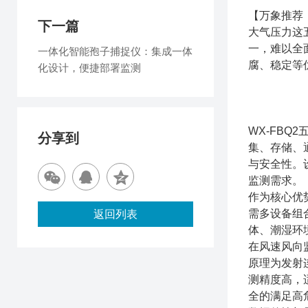
【万象推荐
下一篇
大气压力这
一，难以全
一体化智能孢子捕捉仪：集成一体
腐、稳定等
化设计，便捷部署监测
WX-FB
分享到
集、存储、
与安全性。
监测需求。
作为核心优
需多设备组
返回列表
体、潮湿环
在风速风向
原理为发射
测精度高，适
全的满足高