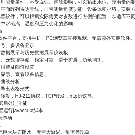
多种测量条件，不受腐蚀、泡沫影响，可以输出水位、降雨量的
用平面阵列雷达天线，自带测量角度功能，设备体积小巧，安装
配置软件，可以根据实际需要对参数进行方便的配置，以适应不
气中水蒸汽、温度和压力变化的影响
台
构软件平台，支持手机、PC浏览器直接观测、无需额外安装软件。
帐号、多设备登录
时数据展示与历史数据展示仪表板
器、云数据存储，稳定可靠，易于扩展，负载均衡。
信报警及阈值设置
图显示、查看设备信息。
据曲线分析
据导出表格形式
转发，HJ-212协议，TCP转发，http协议等。
数据后处理功能
运行javascript脚本
意事项
境
无巨大块石阻水，无巨大漩涡、乱流等现象