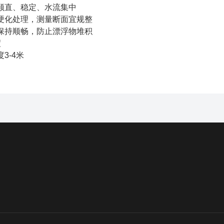
顺直、稳定、水流集中
硬化处理，测量断面宜规整
保持顺畅，防止漂浮物堆积
度
3-4米