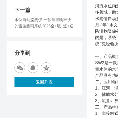
河流水位雨
下一篇
多领域，助
水雨情自动监
水位自动监测仪-一款预警响应快
月 / 年
的雷达测雨系统2025全+境+派+送
防汛物资储
的是，系统
统 “凭经验
分享到
一、产品概
SW2是一
量水体的水
产品具有功
二、应用领
返回列表
1、江河、
2、辅助水
3、流量计
三、产品特
1、非接触