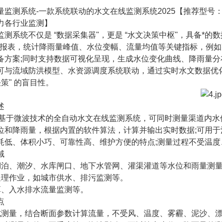
量监测系统-一款系统联动的水文在线监测系统2025【推荐型号
力各行业监测】
测系统不仅是 “数据采集器"，更是 “水文决策中枢"，具备*的
" 水文报表，统计降雨量峰值、水位变幅、流量均值等关键指标，例
备方案;同时支持数据可视化呈现，生成水位变化曲线、降雨量
可与流域防洪模型、水资源调度系统联动，通过实时水文数据优
决策" 的盲目性。
述
款基于微波技术的全自动水文在线监测系统，可同时测量渠道内水
位和降雨量，根据内置的软件算法，计算并输出实时数据;可用于
耗低、体积小巧、可靠性高、维护方便的特点;测量过程不受温
域
湖泊、潮汐、水库闸口、地下水管网、灌渠灌道等水位和雨量测
处理作业，如城市供水、排污监测等。
算、入水排水流量监测等。
点
式测量，结合断面参数计算流量，不受风、温度、雾霾、泥沙、