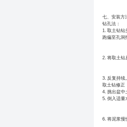
七、安装方
钻孔法：
1. 取土
跑偏至孔洞
2. 将取
3. 反复
取土钻修正
4. 挑出
5. 倒入适
6. 将泥浆