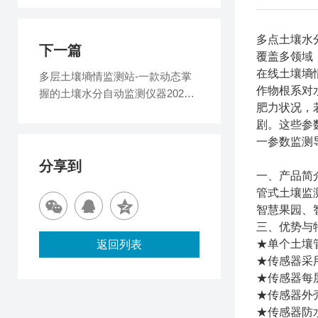
多点土壤水
下一篇
覆盖多领域
在线土壤墒
多层土壤墒情监测站-一款动态掌
作物根系对
握的土壤水分自动监测仪器2025
肥力状况，
全+境+派+送
剧。这些参数
一参数监测
分享到
一、产品简
管式土壤监
智慧果园、
三、优势与
★单个土壤
返回列表
★传感器采
★传感器每
★传感器外
★传感器防