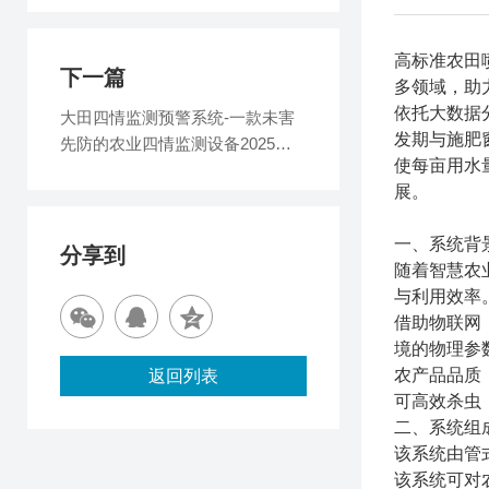
高标准农田
下一篇
多领域，助
依托大数据
大田四情监测预警系统-一款未害
发期与施肥
先防的农业四情监测设备2025全
使每亩用水
+境+派+送
展。
一、系统背
分享到
随着智慧农
与利用效率
借助物联网
境的物理参
农产品品质
返回列表
可高效杀虫
二、系统组
该系统由管
该系统可对