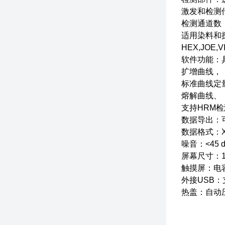
激发和检测
检测通道数：标
适用染料和探针
HEX,JOE,V
软件功能：
扩增曲线，
标准曲线定
熔解曲线、
支持HRM检
数据导出：
数据格式：XL
噪音：<45 
屏幕尺寸：1
触摸屏：电
外接USB
热盖：自动