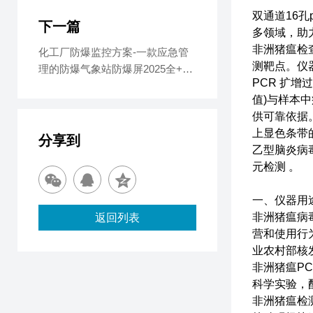
双通道16孔
下一篇
多领域，助
非洲猪瘟检
化工厂防爆监控方案-一款应急管
测靶点。仪
理的防爆气象站防爆屏2025全+境
PCR 扩
+派+送
值)与样本
供可靠依据
上显色条带
分享到
乙型脑炎病
元检测 。
一、仪器用
非洲猪瘟病
返回列表
营和使用行
业农村部核
非洲猪瘟P
科学实验，
非洲猪瘟检