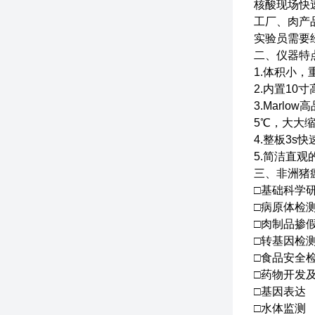
核酸现场快
工厂、肉产
实验员需要
二、仪器特
1.体积小
2.内置10
3.Marl
5℃，大大
4.整板3
5.简洁直
三、非洲猪
□基础科学
□病原体检
□肉制品掺
□转基因检
□食品安全
□药物开发
□基因表达
□水体监测