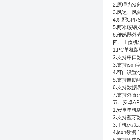
2.原理为
3.风速、
4.标配GP
5.两米碳
6.传感器外
四、上位机
1.PC单
2.支持串
3.支持jso
4.可自设置
5.支持自
6.支持数据
7.支持外置运行
五、安卓AP
1.安卓单
2.支持蓝牙
3.手机休
4.json
5.支持历