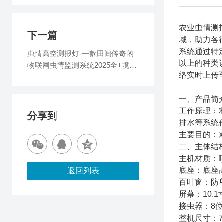
农业虫情测
下一篇
域，助力各
系统通过特定
虫情高空测报灯-一款田间传奇的
以上的种类
物联网虫情监测系统2025全+境
络实时上传至
+派+送
一、产品简
工作原理：
分享到
排水等系统
主要目的：
二、主体结
主机材质：
底座：底座
返回列表
百叶窗：防
屏幕：10.
接虫器：8
整机尺寸：71