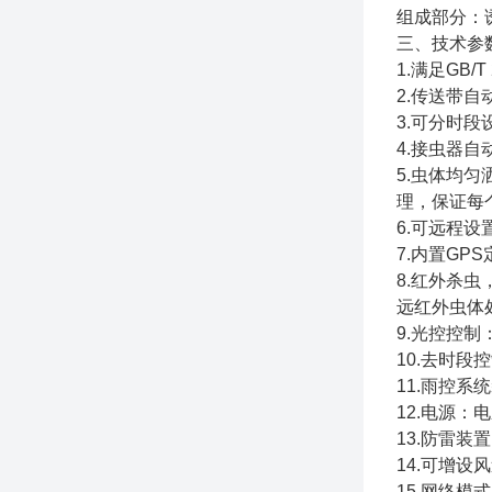
组成部分：
三、技术参
1.满足GB
2.传送带
3.可分时
4.接虫器
5.虫体均
理，保证每
6.可远程
7.内置G
8.红外杀
远红外虫体
9.光控控
10.去时
11.雨控
12.电源：
13.防雷装
14.可增
15.网络模