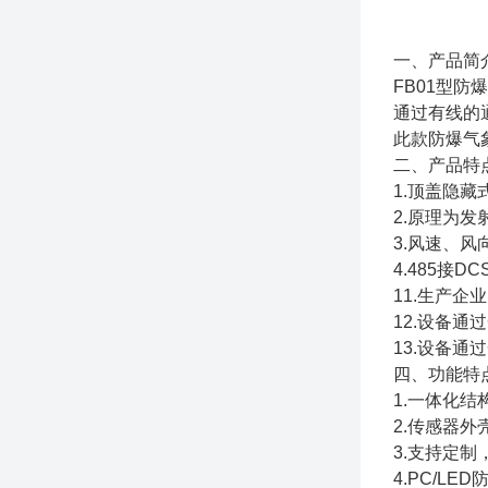
一、产品简
FB01型
通过有线的
此款防爆气
二、产品特
1.顶盖隐
2.原理为
3.风速、
4.485接D
11.生产企
12.设备通
13.设备通过
四、功能特
1.一体化结
2.传感器外
3.支持定
4.PC/L