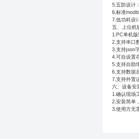
5.五防设
6.标准mo
7.低功耗设计
五、上位机
1.PC单
2.支持串
3.支持jso
4.可自设置
5.支持自
6.支持数据
7.支持外置运行
六、设备安
1.确认现
2.安装简
3.使用方