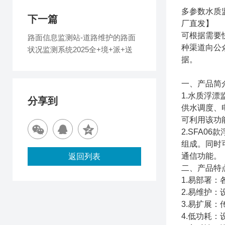
多参数水质
下一篇
厂直发】
可根据需要
路面信息监测站-道路维护的路面
种渠道向公
状况监测系统2025全+境+派+送
据。
一、产品简
1.水质浮
分享到
供水调度、
可利用该功
2.SFA
组成。同时
通信功能。
返回列表
二、产品特
1.易部署
2.易维护
3.易扩展
4.低功耗