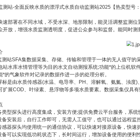
监测站-全面反映水质的漂浮式水质自动监测站2025【热卖型号：
快速部署在不同水域，不受水深、地形限制，能灵活调整监测位
众开放，增强水质监测透明度，促进公众参与和监督。能同时测
介
漂监测站SFA集数据采集、存储、传输和管理于一体的无人值守
电站水库水情管理等为目的水文自动测报系统;功能*的上位机软
能*的气象软件对记录的数据作进一步的处理分析。
06款浮标是由水质传感器(水温、电导率、PH、溶解氧、氨氮、浊
可扩展COD、叶绿素、悬浮物等多项水质要素。数据采集仪具有数 
点
：各类型探头进行高度集成，安装方便;提供免费云平台服务，系统
：设备安装后，自行工作即可，无需人工值守，也可以通过远程监
：传感器探头均使用统一的通信协议，可以快速对接原设备，快速扩
：设备可以实现低功耗状态下，长时间运行，增加设备使用的便利性