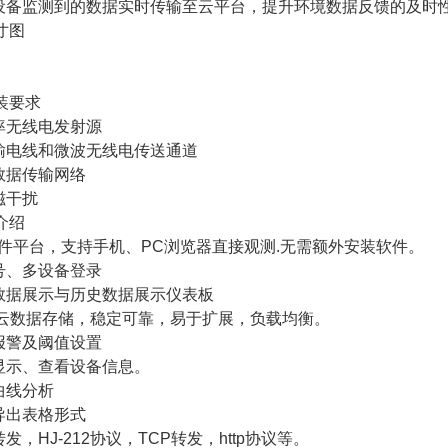
：设备监测到的数据实时传输至云平台，提升环境数据反馈的及时
寸图
装要求
功率无线电发射源
压输电线和微波无线电传送通道
数据传输网络
磁干扰
介绍
构软件平台，支持手机、PC浏览器直接观测.无需额外安装软件。
帐号、多设备登录
时数据展示与历史数据展示仪表板
器.云数据存储，稳定可靠，易于扩展，负载均衡。
信报警及阈值设置
图显示、查看设备信息。
曲线分析
导出表格形式
发，HJ-212协议，TCP转发，http协议等。