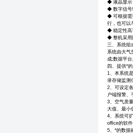
◆ 液晶显
◆ 数字信号
◆ 可根据
行，也可以
◆ 稳定性高
◆ 整机采
三、系统组
系统由大气
成;数据平
四、提供*
1、本系统
录存储监测
2、可设定
户端报警、
3、空气质
大值、最小
4、系统可
office的
5、*的数