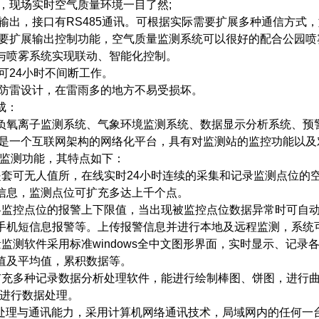
示，现场实时空气质量环境一目了然;
输出，接口有RS485通讯。可根据实际需要扩展多种通信方式，如w
需要扩展输出控制功能，空气质量监测系统可以很好的配合公园
与喷雾系统实现联动、智能化控制。
可24小时不间断工作。
用防雷设计，在雷雨多的地方不易受损坏。
成：
负氧离子监测系统、气象环境监测系统、数据显示分析系统、预
台是一个互联网架构的网络化平台，具有对监测站的监控功能以
的监测功能，其特点如下：
是套可无人值所，在线实时24小时连续的采集和记录监测点位的
信息，监测点位可扩充多达上千个点。
各监控点位的报警上下限值，当出现被监控点位数据异常时可自
手机短信息报警等。上传报警信息并进行本地及远程监测，系统
量监测软件采用标准windows全中文图形界面，实时显示、记
值及平均值，累积数据等。
扩充多种记录数据分析处理软件，能进行绘制棒图、饼图，进行曲线
软件进行数据处理。
据处理与通讯能力，采用计算机网络通讯技术，局域网内的任何