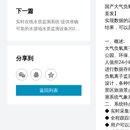
国产大气负
下一篇
直发】
实现数据的远
实时在线水质监测系统-提供准确
结果，可以
可靠的水源地水质监测设备2025
全+境+派+送
一、概述:
大气负氧离
公园、环保
分享到
人值所24
进行数据存
负氧离子监
设计，各种
景区旅游景
返回列表
测系统气象
二、系统特
◆ 实时采
◆ 全程跟
◆ 用户可